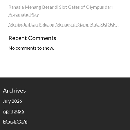
Rahasia Menang Besar di Slot Gates of Olympus dari
Pragmatic Play
Meningkatkan Peluang Menang di Game Bola SBOBET
Recent Comments
No comments to show.
Archives
July 2026
April 2026
March 2026