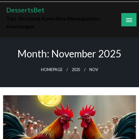
Skip
DessertsBet
to
Tips Jitu Untuk Kamu Bisa Mendapatkan
content
Keuntungan
Month:
November 2025
HOMEPAGE
2025
NOV