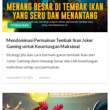
TEMBAK IKAN
Mendominasi Permainan Tembak Ikan Joker
Gaming untuk Keuntungan Maksimal
Strategi jitu dan cara bermain game tembak ikan dari
Joker Gaming demi menang besar dan raih keuntungan
maksimal setiap sesi permainan.
Posted
November 24, 2025
adminn1
on