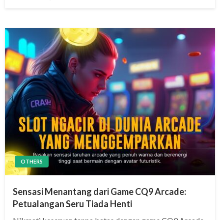
on
OTHERS
Sensasi Menantang dari Game CQ9 Arcade:
Petualangan Seru Tiada Henti