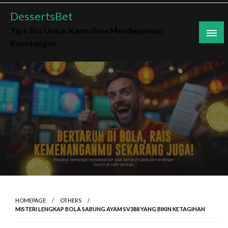
Skip
DessertsBet
to
Tips Jitu Untuk Kamu Bisa Mendapatkan
content
Keuntungan
HOMEPAGE
OTHERS
MISTERI LENGKAP BOLA SABUNG AYAM SV388 YANG BIKIN KETAGIHAN