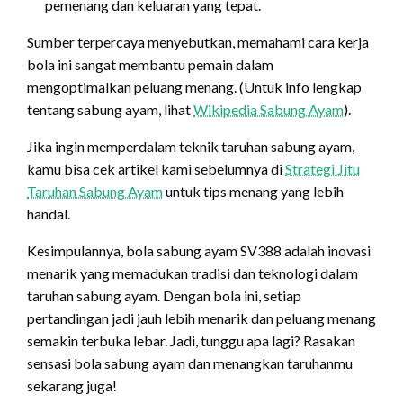
pemenang dan keluaran yang tepat.
Sumber terpercaya menyebutkan, memahami cara kerja
bola ini sangat membantu pemain dalam
mengoptimalkan peluang menang. (Untuk info lengkap
tentang sabung ayam, lihat
Wikipedia Sabung Ayam
).
Jika ingin memperdalam teknik taruhan sabung ayam,
kamu bisa cek artikel kami sebelumnya di
Strategi Jitu
Taruhan Sabung Ayam
untuk tips menang yang lebih
handal.
Kesimpulannya, bola sabung ayam SV388 adalah inovasi
menarik yang memadukan tradisi dan teknologi dalam
taruhan sabung ayam. Dengan bola ini, setiap
pertandingan jadi jauh lebih menarik dan peluang menang
semakin terbuka lebar. Jadi, tunggu apa lagi? Rasakan
sensasi bola sabung ayam dan menangkan taruhanmu
sekarang juga!