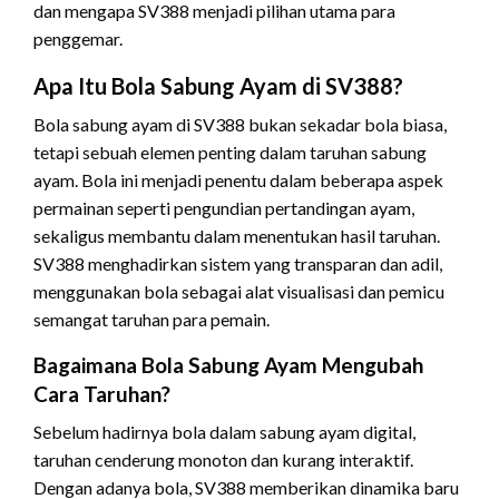
dan mengapa SV388 menjadi pilihan utama para
penggemar.
Apa Itu Bola Sabung Ayam di SV388?
Bola sabung ayam di SV388 bukan sekadar bola biasa,
tetapi sebuah elemen penting dalam taruhan sabung
ayam. Bola ini menjadi penentu dalam beberapa aspek
permainan seperti pengundian pertandingan ayam,
sekaligus membantu dalam menentukan hasil taruhan.
SV388 menghadirkan sistem yang transparan dan adil,
menggunakan bola sebagai alat visualisasi dan pemicu
semangat taruhan para pemain.
Bagaimana Bola Sabung Ayam Mengubah
Cara Taruhan?
Sebelum hadirnya bola dalam sabung ayam digital,
taruhan cenderung monoton dan kurang interaktif.
Dengan adanya bola, SV388 memberikan dinamika baru