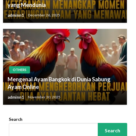
yang Mendunia
adminn1
December 26, 2025
OTHERS
Mengenal Ayam Bangkok di Dunia Sabung
Ayam Online
adminn1
November 30, 2025
Search
Search