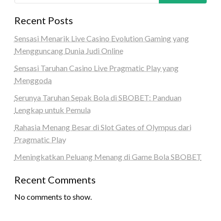
Recent Posts
Sensasi Menarik Live Casino Evolution Gaming yang
Mengguncang Dunia Judi Online
Sensasi Taruhan Casino Live Pragmatic Play yang
Menggoda
Serunya Taruhan Sepak Bola di SBOBET: Panduan
Lengkap untuk Pemula
Rahasia Menang Besar di Slot Gates of Olympus dari
Pragmatic Play
Meningkatkan Peluang Menang di Game Bola SBOBET
Recent Comments
No comments to show.