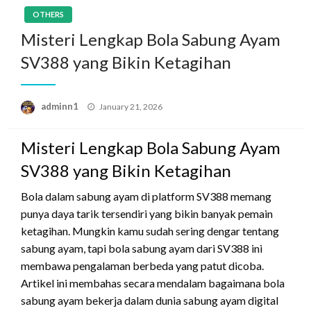
OTHERS
Misteri Lengkap Bola Sabung Ayam
SV388 yang Bikin Ketagihan
Posted
adminn1
January 21, 2026
on
Misteri Lengkap Bola Sabung Ayam
SV388 yang Bikin Ketagihan
Bola dalam sabung ayam di platform SV388 memang
punya daya tarik tersendiri yang bikin banyak pemain
ketagihan. Mungkin kamu sudah sering dengar tentang
sabung ayam, tapi bola sabung ayam dari SV388 ini
membawa pengalaman berbeda yang patut dicoba.
Artikel ini membahas secara mendalam bagaimana bola
sabung ayam bekerja dalam dunia sabung ayam digital