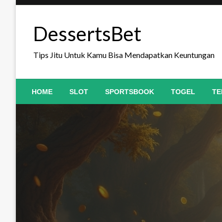
Skip
to
DessertsBet
content
Tips Jitu Untuk Kamu Bisa Mendapatkan Keuntungan
HOME
SLOT
SPORTSBOOK
TOGEL
TE