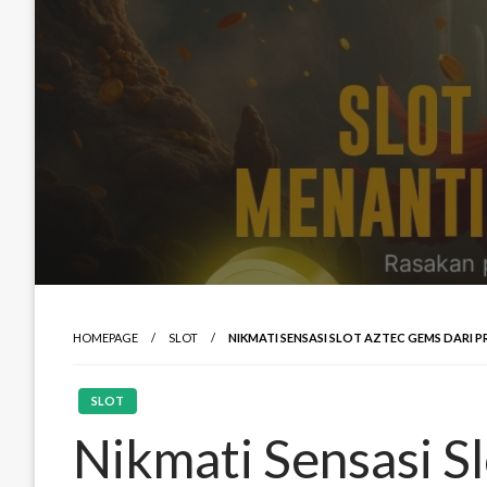
HOMEPAGE
SLOT
NIKMATI SENSASI SLOT AZTEC GEMS DARI P
SLOT
Nikmati Sensasi S