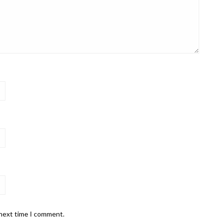
 next time I comment.