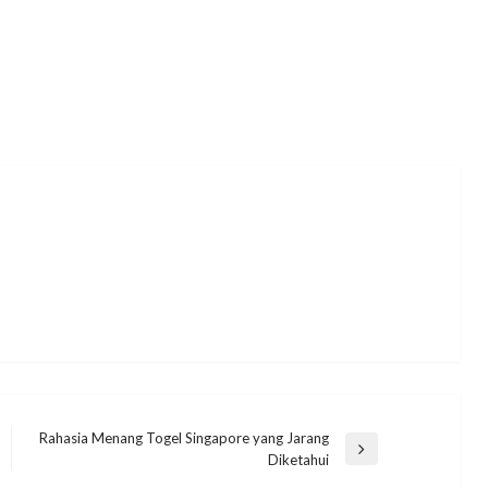
Rahasia Menang Togel Singapore yang Jarang
Next
Diketahui
Post