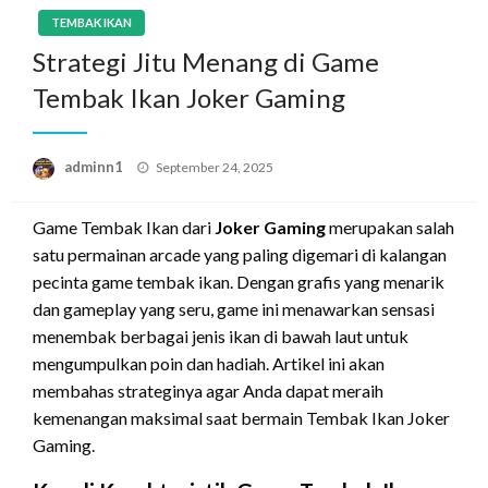
TEMBAK IKAN
Strategi Jitu Menang di Game
Tembak Ikan Joker Gaming
Posted
adminn1
September 24, 2025
on
Game Tembak Ikan dari
Joker Gaming
merupakan salah
satu permainan arcade yang paling digemari di kalangan
pecinta game tembak ikan. Dengan grafis yang menarik
dan gameplay yang seru, game ini menawarkan sensasi
menembak berbagai jenis ikan di bawah laut untuk
mengumpulkan poin dan hadiah. Artikel ini akan
membahas strateginya agar Anda dapat meraih
kemenangan maksimal saat bermain Tembak Ikan Joker
Gaming.