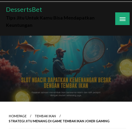
Skip
DessertsBet
to
Tips Jitu Untuk Kamu Bisa Mendapatkan
content
Keuntungan
HOMEPAGE
TEMBAK IKAN
STRATEGI JITU MENANG DI GAME TEMBAK IKAN JOKER GAMING