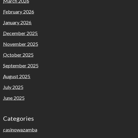
March 2026
February 2026
January 2026
December 2025
November 2025
October 2025
September 2025
August 2025
July 2025
June 2025
Categories
casinowazamba