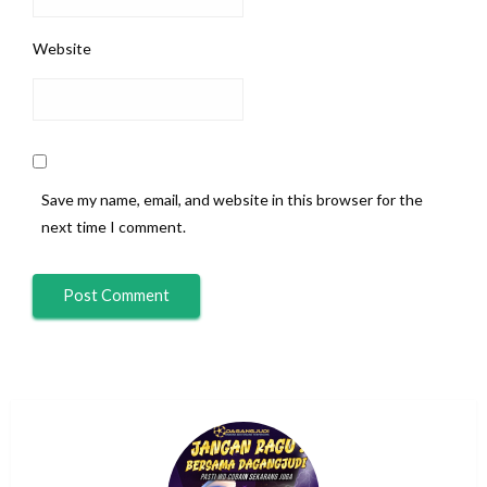
Website
Save my name, email, and website in this browser for the
next time I comment.