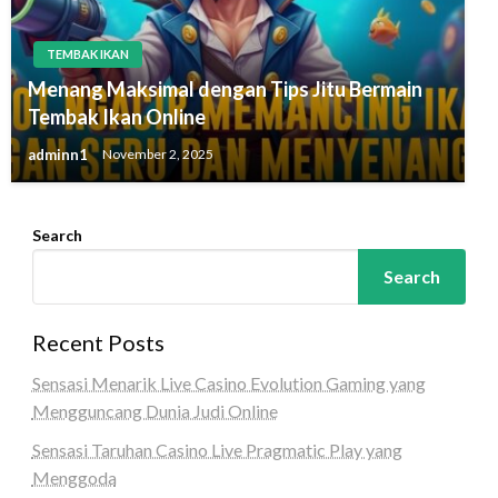
TEMBAK IKAN
Menang Maksimal dengan Tips Jitu Bermain
Tembak Ikan Online
adminn1
November 2, 2025
Search
Search
Recent Posts
Sensasi Menarik Live Casino Evolution Gaming yang
Mengguncang Dunia Judi Online
Sensasi Taruhan Casino Live Pragmatic Play yang
Menggoda