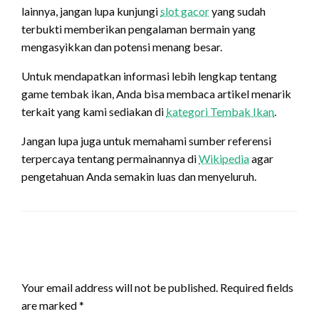
lainnya, jangan lupa kunjungi
slot gacor
yang sudah
terbukti memberikan pengalaman bermain yang
mengasyikkan dan potensi menang besar.
Untuk mendapatkan informasi lebih lengkap tentang
game tembak ikan, Anda bisa membaca artikel menarik
terkait yang kami sediakan di
kategori Tembak Ikan
.
Jangan lupa juga untuk memahami sumber referensi
terpercaya tentang permainannya di
Wikipedia
agar
pengetahuan Anda semakin luas dan menyeluruh.
LEAVE A RESPONSE
Your email address will not be published.
Required fields
are marked
*