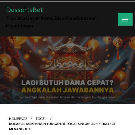
Skip
DessertsBet
to
Tips Jitu Untuk Kamu Bisa Mendapatkan
content
Keuntungan
HOMEPAGE
TOGEL
KOLABORASI KEBERUNTUNGAN DI TOGEL SINGAPORE: STRATEGI
MENANG JITU