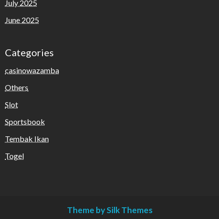
July 2025
June 2025
Categories
casinowazamba
Others
Slot
Sportsbook
Tembak Ikan
Togel
Theme by Silk Themes