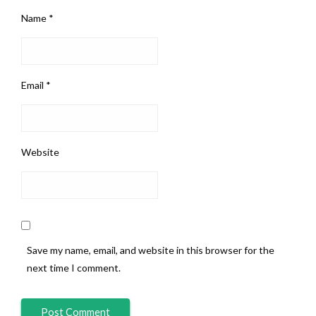
Name
*
Email
*
Website
Save my name, email, and website in this browser for the
next time I comment.