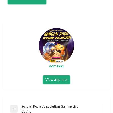
adminn1
View all posts
Post
Sensasi Realistis Evolution Gaming Live
Previous
Casino