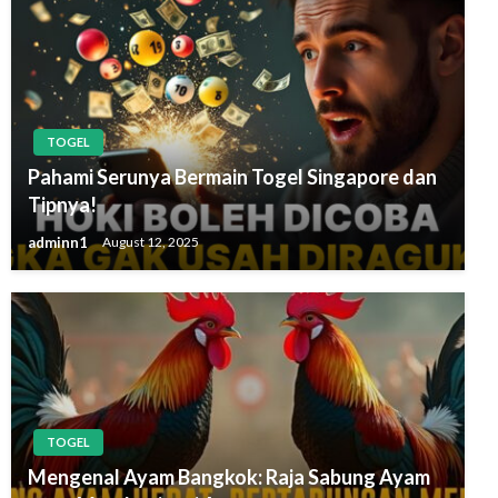
TOGEL
Pahami Serunya Bermain Togel Singapore dan
Tipnya!
adminn1
August 12, 2025
TOGEL
Mengenal Ayam Bangkok: Raja Sabung Ayam