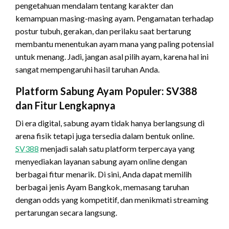
pengetahuan mendalam tentang karakter dan
kemampuan masing-masing ayam. Pengamatan terhadap
postur tubuh, gerakan, dan perilaku saat bertarung
membantu menentukan ayam mana yang paling potensial
untuk menang. Jadi, jangan asal pilih ayam, karena hal ini
sangat mempengaruhi hasil taruhan Anda.
Platform Sabung Ayam Populer: SV388
dan Fitur Lengkapnya
Di era digital, sabung ayam tidak hanya berlangsung di
arena fisik tetapi juga tersedia dalam bentuk online.
SV388
menjadi salah satu platform terpercaya yang
menyediakan layanan sabung ayam online dengan
berbagai fitur menarik. Di sini, Anda dapat memilih
berbagai jenis Ayam Bangkok, memasang taruhan
dengan odds yang kompetitif, dan menikmati streaming
pertarungan secara langsung.