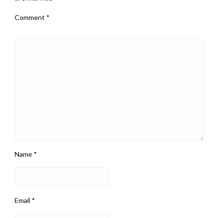
Comment
*
Name
*
Email
*