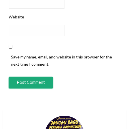
Website
Save my name, email, and website in this browser for the
next time I comment.