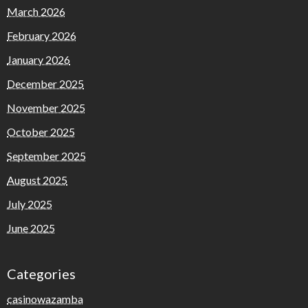
March 2026
February 2026
January 2026
December 2025
November 2025
October 2025
September 2025
August 2025
July 2025
June 2025
Categories
casinowazamba