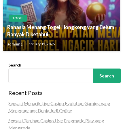
TOGEL
Rahasia Menang Togel Hongkong yang Belum
Banyak Diketahui
adminn1
February 15, 2026
Search
Search
Recent Posts
Sensasi Menarik Live Casino Evolution Gaming yang
Mengguncang Dunia Judi Online
Sensasi Taruhan Casino Live Pragmatic Play yang
Menggoda