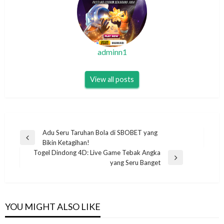
adminn1
View all posts
Post
Adu Seru Taruhan Bola di SBOBET yang
Previous
Bikin Ketagihan!
navigation
Post
Togel Dindong 4D: Live Game Tebak Angka
Next
yang Seru Banget
Post
YOU MIGHT ALSO LIKE