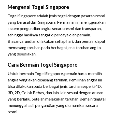
Mengenal Togel Singapore
Togel Singapore adalah jenis togel dengan pasaran resmi
yang berasal dari Singapura. Permainan ini menggunakan
sistem pengundian angka secara resmi dan transparan,
sehingga hasilnya sangat dipercaya oleh pemain.
Biasanya, undian dilakukan setiap hari, dan pemain dapat
memasang taruhan pada berbagai jenis taruhan angka
yang disediakan.
Cara Bermain Togel Singapore
Untuk bermain Togel Singapore, pemain harus memilih
angka yang akan dipasang taruhan. Pemilihan angka ini
bisa dilakukan pada berbagai jenis taruhan seperti 4D,
3D, 2D, Colok Bebas, dan lain-lain sesuai dengan aturan
yang berlaku. Setelah melakukan taruhan, pemain tinggal
menunggu hasil pengundian yang diumumkan secara
resmi.