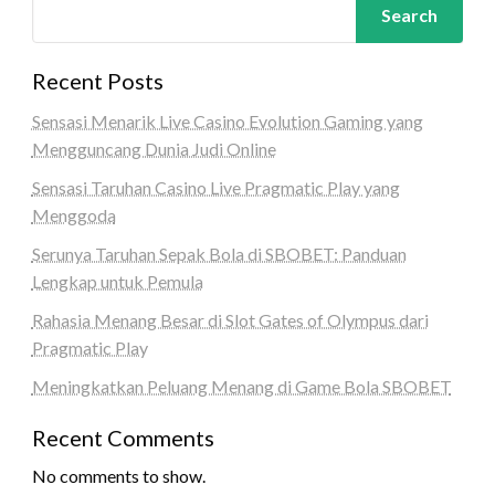
Search
Recent Posts
Sensasi Menarik Live Casino Evolution Gaming yang
Mengguncang Dunia Judi Online
Sensasi Taruhan Casino Live Pragmatic Play yang
Menggoda
Serunya Taruhan Sepak Bola di SBOBET: Panduan
Lengkap untuk Pemula
Rahasia Menang Besar di Slot Gates of Olympus dari
Pragmatic Play
Meningkatkan Peluang Menang di Game Bola SBOBET
Recent Comments
No comments to show.