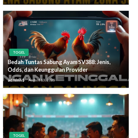
TOGEL
Bedah Tuntas Sabung Ayam SV388: Jenis,
Odds, dan Keunggulan Provider
adminn1
August 13, 2025
TOGEL