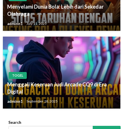
Menyelami Dunia Bola: Lebih dari Sekedar
Olahraga
adminn1
July 11, 2025
TOGEL
Menggali Keseruan Judi Arcade CQ9 di Era
Digital
adminn1
September 18, 2025
Search