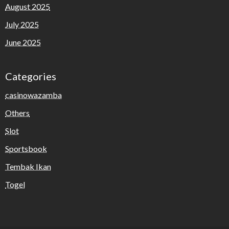
August 2025
July 2025
June 2025
Categories
casinowazamba
Others
Slot
Sportsbook
Tembak Ikan
Togel