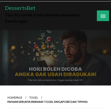
Skip
DessertsBet
to
Tips Jitu Untuk Kamu Bisa Mendapatkan
content
Keuntungan
HOMEPAGE
TOGEL
PAHAMI SERUNYA BERMAIN TOGEL SINGAPORE DAN TIPNYA!