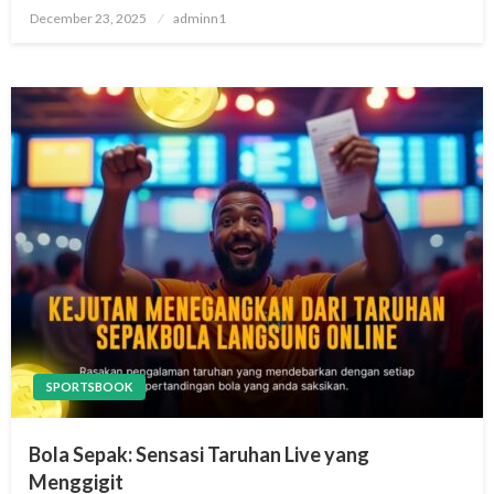
Posted
December 23, 2025
adminn1
on
SPORTSBOOK
Bola Sepak: Sensasi Taruhan Live yang
Menggigit