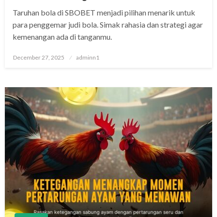
Taruhan bola di SBOBET menjadi pilihan menarik untuk
para penggemar judi bola. Simak rahasia dan strategi agar
kemenangan ada di tanganmu.
Posted
December 27, 2025
adminn1
on