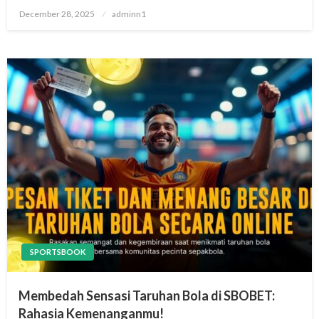
Posted
December 28, 2025
adminn1
on
SPORTSBOOK
Membedah Sensasi Taruhan Bola di SBOBET:
Rahasia Kemenanganmu!