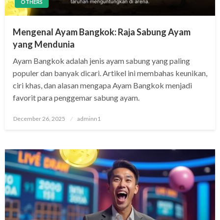
OTHERS
Mengenal Ayam Bangkok: Raja Sabung Ayam
yang Mendunia
Ayam Bangkok adalah jenis ayam sabung yang paling
populer dan banyak dicari. Artikel ini membahas keunikan,
ciri khas, dan alasan mengapa Ayam Bangkok menjadi
favorit para penggemar sabung ayam.
Posted
December 26, 2025
adminn1
on