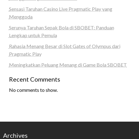
Sensasi Taruhan Casino Live Pragmatic Play yang
Menggoda
Serunya Taruhan Sepak Bola di SBOBET: Panduan
Lengkap untuk Pemula
Rahasia Menang Besar di Slot Gates of Olympus dari
Pragmatic Play
Meningkatkan Peluang Menang di Game Bola SBOBET
Recent Comments
No comments to show.
Archives