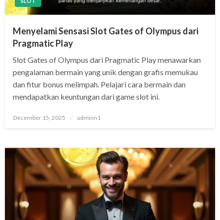
SLOT
Menyelami Sensasi Slot Gates of Olympus dari
Pragmatic Play
Slot Gates of Olympus dari Pragmatic Play menawarkan
pengalaman bermain yang unik dengan grafis memukau
dan fitur bonus melimpah. Pelajari cara bermain dan
mendapatkan keuntungan dari game slot ini.
Posted
December 15, 2025
adminn1
on