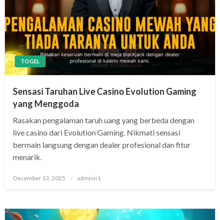
TOGEL
Sensasi Taruhan Live Casino Evolution Gaming
yang Menggoda
Rasakan pengalaman taruh uang yang berbeda dengan
live casino dari Evolution Gaming. Nikmati sensasi
bermain langsung dengan dealer profesional dan fitur
menarik.
Posted
December 13, 2025
adminn1
on