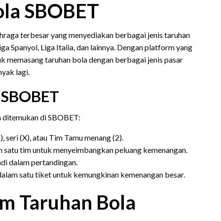
ola SBOBET
hraga terbesar yang menyediakan berbagai jenis taruhan
Liga Spanyol, Liga Italia, dan lainnya. Dengan platform yang
memasang taruhan bola dengan berbagai jenis pasar
yak lagi.
a SBOBET
um ditemukan di SBOBET:
, seri (X), atau Tim Tamu menang (2).
h satu tim untuk menyeimbangkan peluang kemenangan.
adi dalam pertandingan.
alam satu tiket untuk kemungkinan kemenangan besar.
am Taruhan Bola