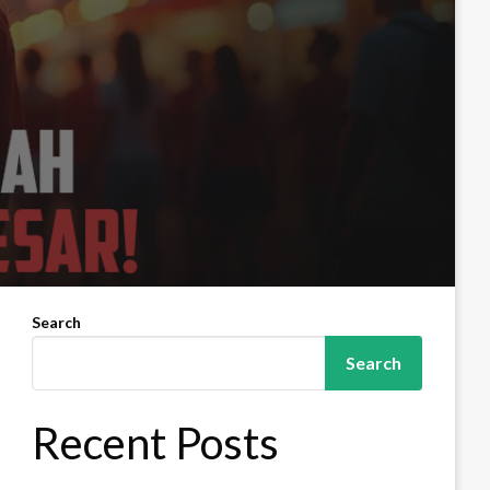
Search
Search
Recent Posts