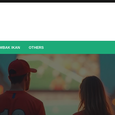
MBAK IKAN
OTHERS