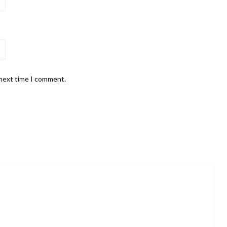
 next time I comment.