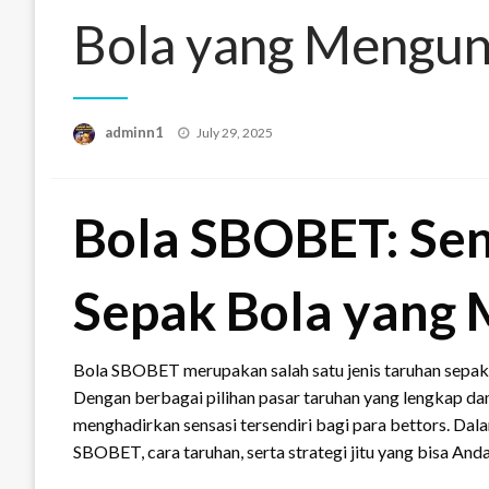
Bola yang Mengu
Posted
adminn1
July 29, 2025
on
Bola SBOBET: Sen
Sepak Bola yang
Bola SBOBET merupakan salah satu jenis taruhan sepak b
Dengan berbagai pilihan pasar taruhan yang lengkap d
menghadirkan sensasi tersendiri bagi para bettors. Dalam
SBOBET, cara taruhan, serta strategi jitu yang bisa A