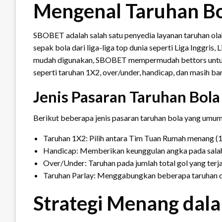
Mengenal Taruhan B
SBOBET adalah salah satu penyedia layanan taruhan ola
sepak bola dari liga-liga top dunia seperti Liga Inggris, 
mudah digunakan, SBOBET mempermudah bettors untuk 
seperti taruhan 1X2, over/under, handicap, dan masih ban
Jenis Pasaran Taruhan Bol
Berikut beberapa jenis pasaran taruhan bola yang um
Taruhan 1X2: Pilih antara Tim Tuan Rumah menang (1)
Handicap: Memberikan keunggulan angka pada sala
Over/Under: Taruhan pada jumlah total gol yang terj
Taruhan Parlay: Menggabungkan beberapa taruhan d
Strategi Menang dal