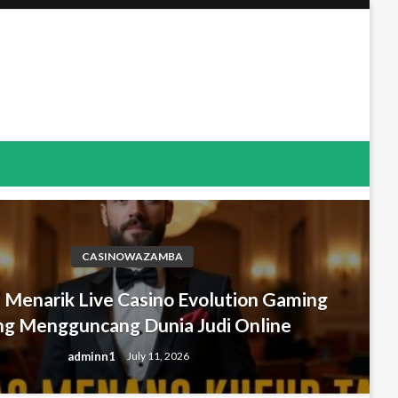
CASINOWAZAMBA
 Menarik Live Casino Evolution Gaming
ng Mengguncang Dunia Judi Online
adminn1
July 11, 2026