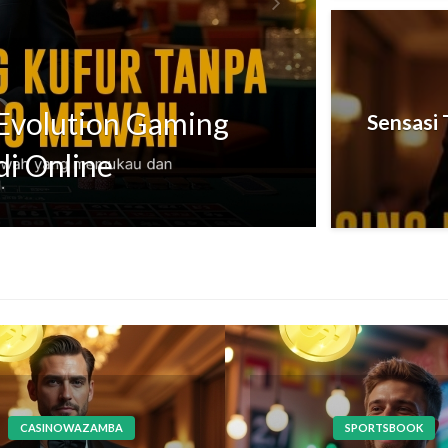
CASINOWAZ
 Evolution Gaming
Sensasi
Sensasi 
i Online
Mengg
adminn1
April
CASINOWAZAMBA
SPORTSBOOK