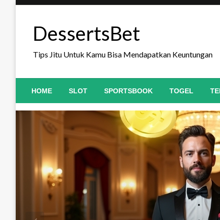
Skip
to
DessertsBet
content
Tips Jitu Untuk Kamu Bisa Mendapatkan Keuntungan
HOME
SLOT
SPORTSBOOK
TOGEL
TE