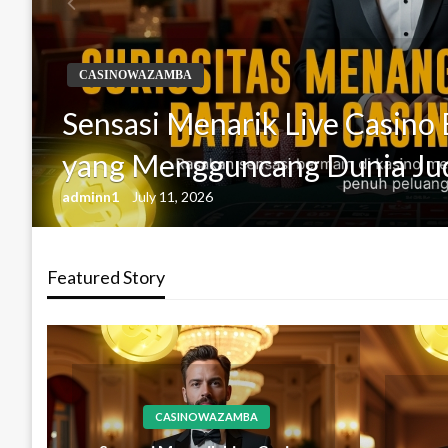
CASINOWAZAMBA
Sensasi Menarik Live Casino
yang Mengguncang Dunia Jud
adminn1
July 11, 2026
Featured Story
CASINOWAZAMBA