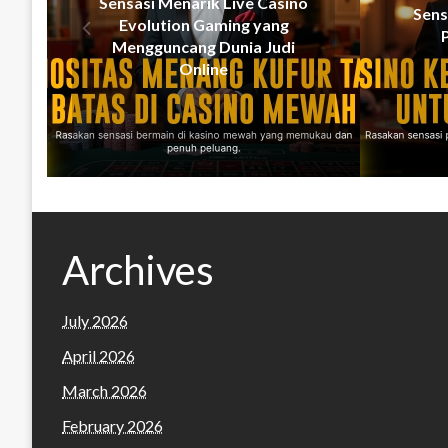
Sensasi Menarik Live Casino
Sens
Evolution Gaming yang
c
Mengguncang Dunia Judi
Online
Archives
July 2026
April 2026
March 2026
February 2026