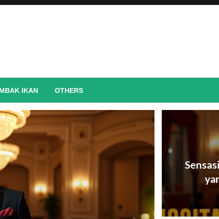
MBAK IKAN
OTHERS
Sensasi
ya