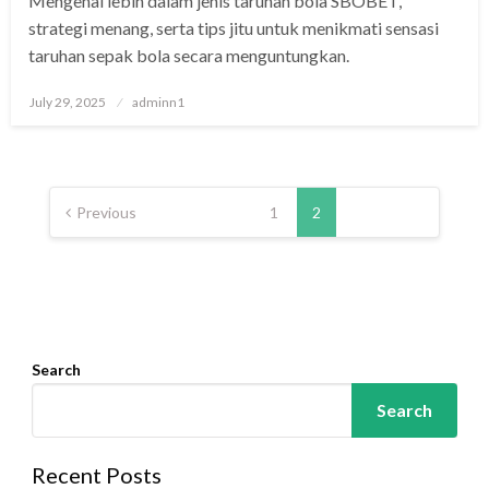
Mengenal lebih dalam jenis taruhan bola SBOBET,
strategi menang, serta tips jitu untuk menikmati sensasi
taruhan sepak bola secara menguntungkan.
Posted
July 29, 2025
adminn1
on
Posts
pagination
Previous
1
2
Search
Search
Recent Posts