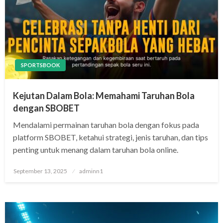
SPORTSBOOK
Kejutan Dalam Bola: Memahami Taruhan Bola
dengan SBOBET
Mendalami permainan taruhan bola dengan fokus pada
platform SBOBET, ketahui strategi, jenis taruhan, dan tips
penting untuk menang dalam taruhan bola online.
Posted
September 13, 2025
adminn1
on