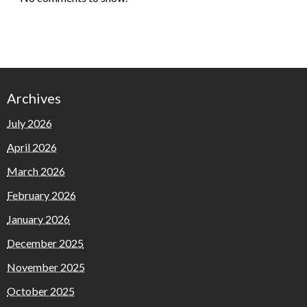
Archives
July 2026
April 2026
March 2026
February 2026
January 2026
December 2025
November 2025
October 2025