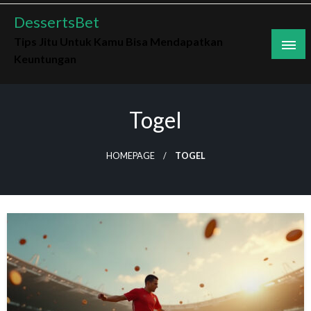
Skip
DessertsBet
to
Tips Jitu Untuk Kamu Bisa Mendapatkan
content
Keuntungan
Togel
HOMEPAGE
TOGEL